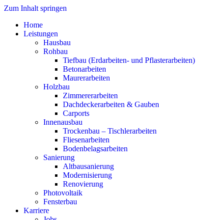
Zum Inhalt springen
Home
Leistungen
Hausbau
Rohbau
Tiefbau (Erdarbeiten- und Pflasterarbeiten)
Betonarbeiten
Maurerarbeiten
Holzbau
Zimmererarbeiten
Dachdeckerarbeiten & Gauben
Carports
Innenausbau
Trockenbau – Tischlerarbeiten
Fliesenarbeiten
Bodenbelagsarbeiten
Sanierung
Altbausanierung
Modernisierung
Renovierung
Photovoltaik
Fensterbau
Karriere
Jobs