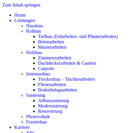
Zum Inhalt springen
Home
Leistungen
Hausbau
Rohbau
Tiefbau (Erdarbeiten- und Pflasterarbeiten)
Betonarbeiten
Maurerarbeiten
Holzbau
Zimmererarbeiten
Dachdeckerarbeiten & Gauben
Carports
Innenausbau
Trockenbau – Tischlerarbeiten
Fliesenarbeiten
Bodenbelagsarbeiten
Sanierung
Altbausanierung
Modernisierung
Renovierung
Photovoltaik
Fensterbau
Karriere
Jobs