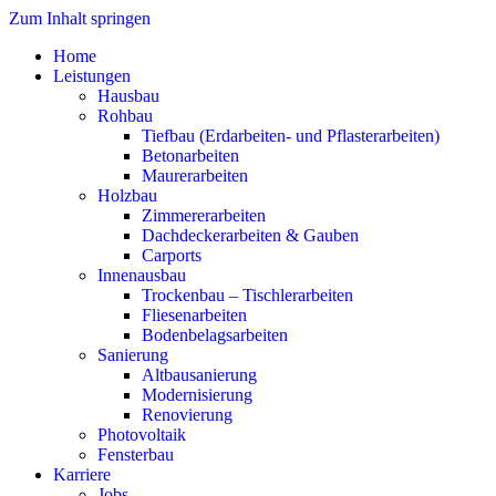
Zum Inhalt springen
Home
Leistungen
Hausbau
Rohbau
Tiefbau (Erdarbeiten- und Pflasterarbeiten)
Betonarbeiten
Maurerarbeiten
Holzbau
Zimmererarbeiten
Dachdeckerarbeiten & Gauben
Carports
Innenausbau
Trockenbau – Tischlerarbeiten
Fliesenarbeiten
Bodenbelagsarbeiten
Sanierung
Altbausanierung
Modernisierung
Renovierung
Photovoltaik
Fensterbau
Karriere
Jobs