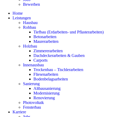
Bewerben
Home
Leistungen
Hausbau
Rohbau
Tiefbau (Erdarbeiten- und Pflasterarbeiten)
Betonarbeiten
Maurerarbeiten
Holzbau
Zimmererarbeiten
Dachdeckerarbeiten & Gauben
Carports
Innenausbau
Trockenbau – Tischlerarbeiten
Fliesenarbeiten
Bodenbelagsarbeiten
Sanierung
Altbausanierung
Modernisierung
Renovierung
Photovoltaik
Fensterbau
Karriere
Jobs