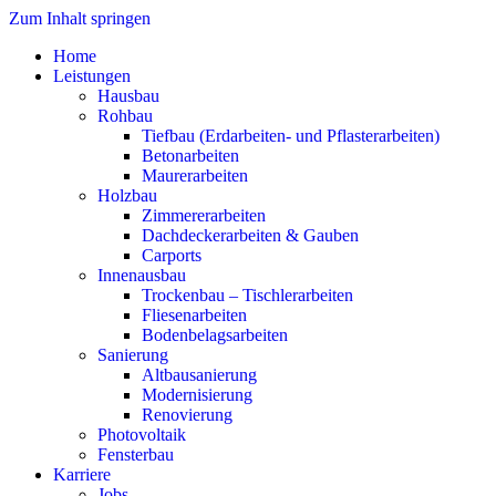
Zum Inhalt springen
Home
Leistungen
Hausbau
Rohbau
Tiefbau (Erdarbeiten- und Pflasterarbeiten)
Betonarbeiten
Maurerarbeiten
Holzbau
Zimmererarbeiten
Dachdeckerarbeiten & Gauben
Carports
Innenausbau
Trockenbau – Tischlerarbeiten
Fliesenarbeiten
Bodenbelagsarbeiten
Sanierung
Altbausanierung
Modernisierung
Renovierung
Photovoltaik
Fensterbau
Karriere
Jobs